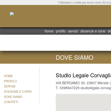
Utilizziamo i cookie per essere sicuri che tu 
home
profilo
servizi
docenze e corsi
d
DOVE SIAMO
Studio Legale Corvagli
HOME
PROFILO
VIA BERGAMO 39, 23807 Merate (
SERVIZI
T. 0398947229 studiolegale.corva
DOCENZE E CORSI
DOVE SIAMO
CONTATTI