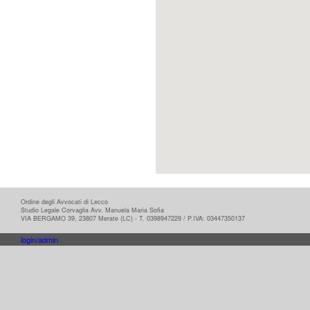
Ordine degli Avvocati di Lecco
Studio Legale Corvaglia Avv. Manuela Maria Sofia
VIA BERGAMO 39, 23807 Merate (LC) - T. 0398947229 / P.IVA: 03447350137
login/admin